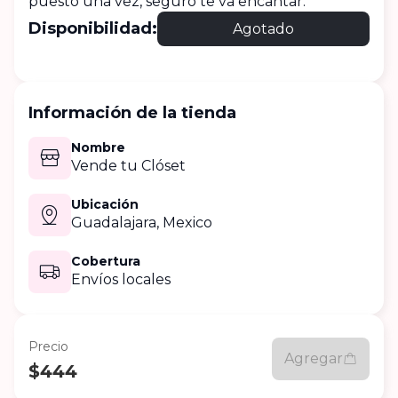
puesto una vez, seguro te va encantar. 
Disponibilidad:
Agotado
Información de la tienda
Nombre
Vende tu Clóset
Ubicación
Guadalajara,
Mexico
Cobertura
Envíos locales
Precio
Agregar
$444