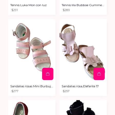
Tennis Luka Mon con luz
Tennis lila Bubboe Gummers 15
$291
$289
Sandalias rosas Mini Burbujas, 15
Sandalias rosa,Elefante 17
$277
$257