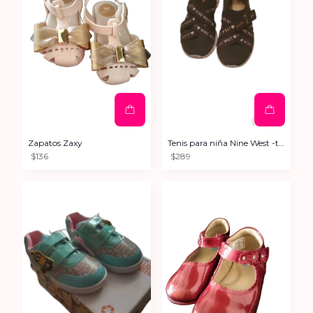
Zapatos Zaxy
Tenis para niña Nine West -talla 13- buen estado
$136
$289