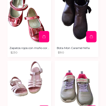
Zapatos rojos con moño corte sintético 16
Bota Mon Caramel Niña
$230
$190