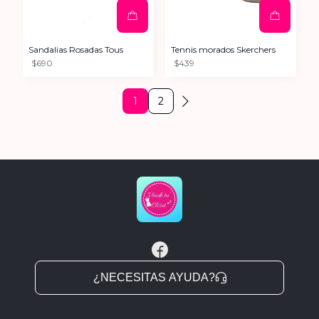
Sandalias Rosadas Tous
Tennis morados Skerchers
$690
$439
1
2
¿NECESITAS AYUDA?